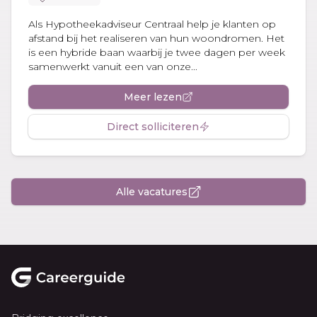
Als Hypotheekadviseur Centraal help je klanten op
afstand bij het realiseren van hun woondromen. Het
is een hybride baan waarbij je twee dagen per week
samenwerkt vanuit een van onze...
Meer lezen
Direct solliciteren
Alle vacatures
Footer