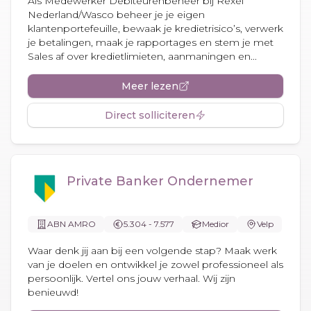
Als Medewerker Debiteurenbeheer bij Rexel
Nederland/Wasco beheer je je eigen
klantenportefeuille, bewaak je kredietrisico’s, verwerk
je betalingen, maak je rapportages en stem je met
Sales af over kredietlimieten, aanmaningen en...
Meer lezen
Direct solliciteren
Private Banker Ondernemer
ABN AMRO
5.304 - 7.577
Medior
Velp
Waar denk jij aan bij een volgende stap? Maak werk
van je doelen en ontwikkel je zowel professioneel als
persoonlijk. Vertel ons jouw verhaal. Wij zijn
benieuwd!