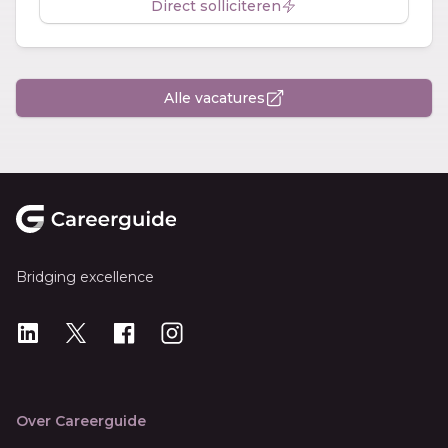
Direct solliciteren
Alle vacatures
Footer
Bridging excellence
LinkedIn
X
X
Instagram
Over Careerguide