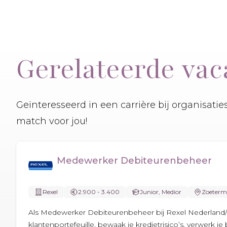
Gerelateerde vac
Geïnteresseerd in een carrière bij organisati
match voor jou!
Medewerker Debiteurenbeheer
Rexel
2.900 - 3.400
Junior, Medior
Zoeterm
Als Medewerker Debiteurenbeheer bij Rexel Nederland/
klantenportefeuille, bewaak je kredietrisico’s, verwerk je