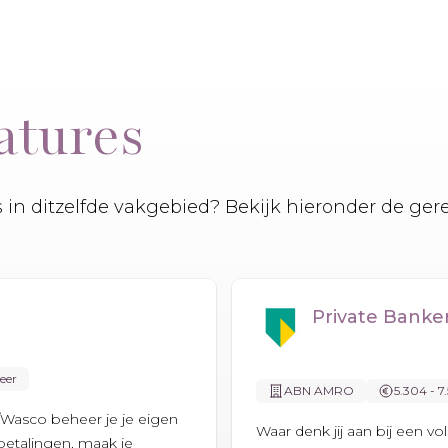
atures
es in ditzelfde vakgebied? Bekijk hieronder de ger
Private Bank
eer
ABN AMRO
5.304 - 7
Wasco beheer je je eigen
Waar denk jij aan bij een v
 betalingen, maak je