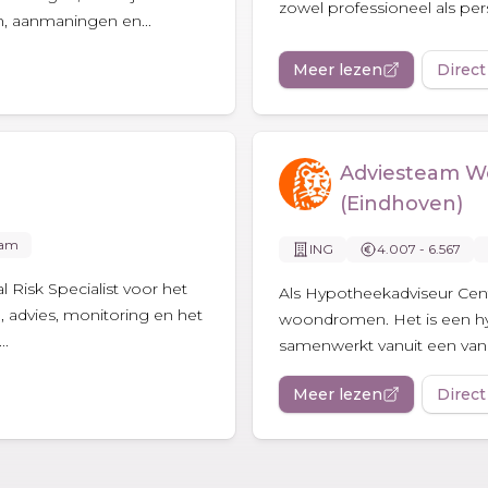
zowel professioneel als pers
n, aanmaningen en...
Meer lezen
Direct
Adviesteam W
(Eindhoven)
dam
ING
4.007 - 6.567
Risk Specialist voor het
Als Hypotheekadviseur Centr
, advies, monitoring en het
woondromen. Het is een hy
..
samenwerkt vanuit een van 
Meer lezen
Direct