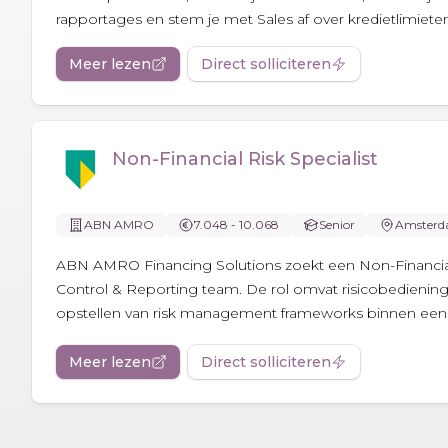
rapportages en stem je met Sales af over kredietlimiete
Meer lezen
Direct solliciteren
Non-Financial Risk Specialist
ABN AMRO
7.048 - 10.068
Senior
Amster
ABN AMRO Financing Solutions zoekt een Non-Financial 
Control & Reporting team. De rol omvat risicobediening
opstellen van risk management frameworks binnen een.
Meer lezen
Direct solliciteren