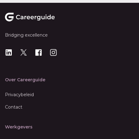
Footer
Bridging excellence
LinkedIn
X
X
Instagram
Over Careerguide
Privacybeleid
Contact
Werkgevers