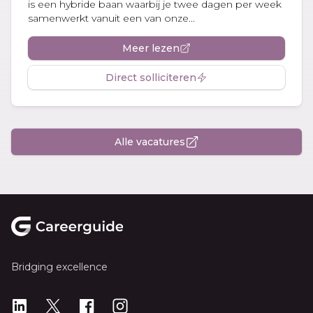
is een hybride baan waarbij je twee dagen per week
samenwerkt vanuit een van onze...
Meer lezen
Direct solliciteren
Alle vacatures
Footer
Bridging excellence
LinkedIn
X
X
Instagram