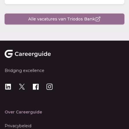
Alle vacatures van Triodos Bank
Footer
Bridging excellence
LinkedIn
X
X
Instagram
Over Careerguide
Privacybeleid