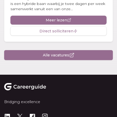
is een hybride baan waarbij je twee dagen per week
samenwerkt vanuit een van onze...
Meer lezen
Direct solliciteren
Alle vacatures
Footer
Bridging excellence
LinkedIn
X
X
Instagram