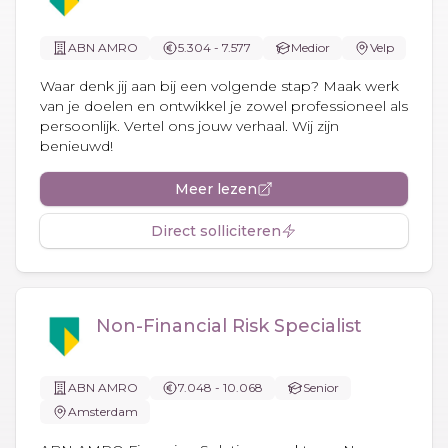
ABN AMRO
5.304 - 7.577
Medior
Velp
Waar denk jij aan bij een volgende stap? Maak werk
van je doelen en ontwikkel je zowel professioneel als
persoonlijk. Vertel ons jouw verhaal. Wij zijn
benieuwd!
Meer lezen
Direct solliciteren
Non-Financial Risk Specialist
ABN AMRO
7.048 - 10.068
Senior
Amsterdam