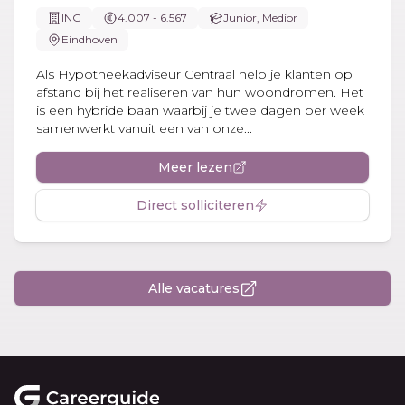
ING
4.007 - 6.567
Junior, Medior
Eindhoven
Als Hypotheekadviseur Centraal help je klanten op
afstand bij het realiseren van hun woondromen. Het
is een hybride baan waarbij je twee dagen per week
samenwerkt vanuit een van onze...
Meer lezen
Direct solliciteren
Alle vacatures
Footer