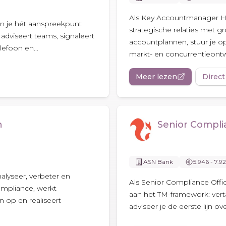
Als Key Accountmanager Hy
n je hét aanspreekpunt
strategische relaties met gr
 adviseert teams, signaleert
accountplannen, stuur je o
lefoon en...
markt- en concurrentieontwi
Meer lezen
Direct
n
Senior Compli
ASN Bank
5.946 - 7.9
lyseer, verbeter en
Als Senior Compliance Offic
ompliance, werkt
aan het TM-framework: verta
 op en realiseert
adviseer je de eerste lijn ov