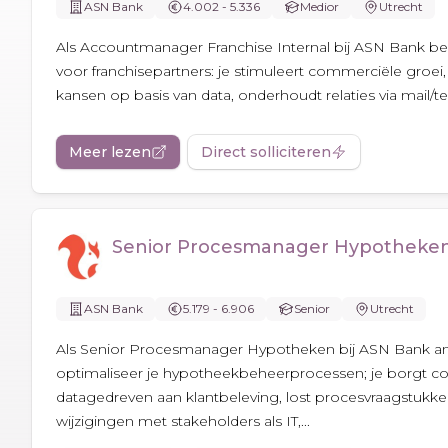
ASN Bank
4.002 - 5.336
Medior
Utrecht
Als Accountmanager Franchise Internal bij ASN Bank be
voor franchisepartners: je stimuleert commerciële groei,
kansen op basis van data, onderhoudt relaties via mail/te
Meer lezen
Direct solliciteren
Senior Procesmanager Hypotheke
ASN Bank
5.179 - 6.906
Senior
Utrecht
Als Senior Procesmanager Hypotheken bij ASN Bank ana
optimaliseer je hypotheekbeheerprocessen; je borgt c
datagedreven aan klantbeleving, lost procesvraagstukken
wijzigingen met stakeholders als IT,...