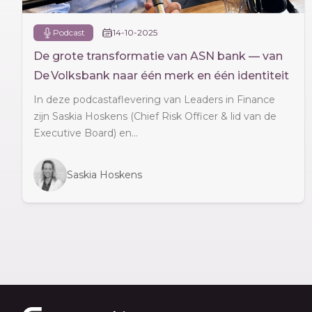
Podcast
14-10-2025
De grote transformatie van ASN bank — van
De Volksbank naar één merk en één identiteit
In deze podcastaflevering van Leaders in Finance
zijn Saskia Hoskens (Chief Risk Officer & lid van de
Executive Board) en...
Saskia Hoskens
Footer