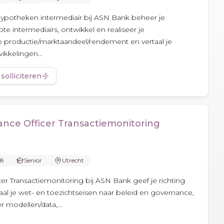
potheken intermediair bij ASN Bank beheer je
ote intermediairs, ontwikkel en realiseer je
p productie/marktaandeel/rendement en vertaal je
kkelingen...
 solliciteren
ance Officer Transactiemonitoring
28
Senior
Utrecht
er Transactiemonitoring bij ASN Bank geef je richting
al je wet- en toezichtseisen naar beleid en governance,
er modellen/data,...