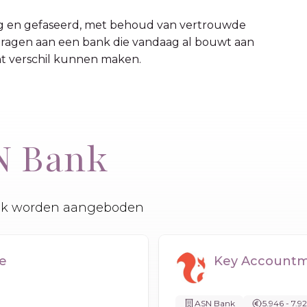
ig en gefaseerd, met behoud van vertrouwde
dragen aan een bank die vandaag al bouwt aan
ht verschil kunnen maken.
SN Bank
Bank worden aangeboden
e
Key Accountm
ASN Bank
5.946 - 7.9