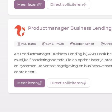
Meer lezen
Direct solliciteren
Productmanager Business Lending
ASN Bank
5.946 - 7.928
Medior, Senior
Utre
Als Productmanager Business Lending bij ASN Bank beh
zakelijke financieringsportefeuille en optimaliseer je pr
en systemen. Je vertaalt regelgeving en businesswense
coördineert...
Meer lezen
Direct solliciteren