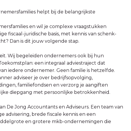
mersfamilies helpt bij de belangrijkste
mersfamilies en wil je complexe vraagstukken
ge fiscaal-juridische basis, met kennis van schenk-
ht? Dan is dit jouw volgende stap.
iteit. Wij begeleiden ondernemers ook bij hun
oekomstplan: een integraal adviestraject dat
van iedere ondernemer. Geen familie is hetzelfde.
nner adviseer je over bedrijfsopvolging,
ngen, familiefondsen en verzorg je aangiften
lijke diepgang met persoonlijke betrokkenheid.
l van De Jong Accountants en Adviseurs. Een team van
e advisering, brede fiscale kennis en een
middelgrote en grotere mkb-ondernemingen die