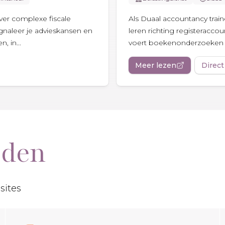
ver complexe fiscale
Als Duaal accountancy trai
ignaleer je advieskansen en
leren richting registeraccoun
, in...
voert boekenonderzoeken en 
Meer lezen
Direct
eden
sites