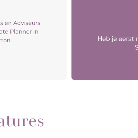
s en Adviseurs
tate Planner in
Heb je eerst 
tton.
S
atures