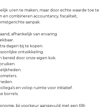
gelijk uren te maken, maar door echte waarde toe te
en combineren accountancy, fiscaliteit,
ekomstgerichte aanpak.
aand, afhankelijk van ervaring.
eekbaar.
ra dagen bij te kopen.
oonlijke ontwikkeling.
 bereid door onze eigen kok.
bruiken.
elijkheden.
lometers.
mheden.
ega’s en volop ruimte voor initiatief.
e borrels.
Economie, bij voorkeur aangevuld met een RB-