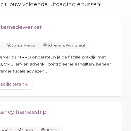
zit jouw volgende uitdaging ertussen!
iftemedewerker
Junior, Medior
Schiedam, Kwintsheul
rker bij MRVO ondersteun je de fiscale praktijk met
IB, VPB, erf- en schenk), controleer je aangiften, beheer
k je fiscale adviezen...
 solliciteren
ancy traineeship
- 4.457
Junior
Utrecht