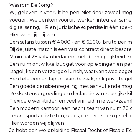
Waarom De Jong?
Wij geloven in vooruit helpen. Niet door zoveel mo
voegen. We denken vooruit, werken integraal samen 
digitalisering, HR en juridische expertise in één to
Hier word jij blij van
Een salaris tussen € 4.000,- en € 6.500,- bruto per m
Bij de juiste match is een vast contract direct bespr
Minimaal 28 vakantiedagen, met de mogelijkheid ext
Een ruim ontwikkelbudget voor opleidingen en pers
Dagelijks een verzorgde lunch, waarvan twee dagen
Een telefoon en laptop van de zaak, ook privé te ge
Een goede pensioenregeling met aanvullende mog
Reiskostenvergoeding en declaratie van zakelijke ki
Flexibele werktijden en veel vrijheid in je werkzaa
Een modern kantoor, een hecht team van ruim 70 coll
Leuke sportactiviteiten, uitjes, concerten en gezellig
Hier worden wij blij van
Je hebt een wo-opleiding Fiscaal Recht of Fiscale 