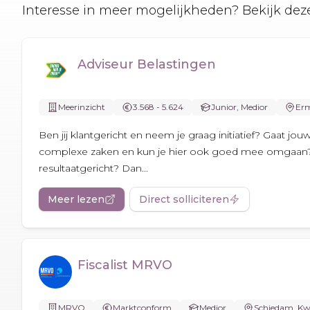
Interesse in meer mogelijkheden? Bekijk deze
Adviseur Belastingen
Meerinzicht
3.568 - 5.624
Junior, Medior
Erm
Ben jij klantgericht en neem je graag initiatief? Gaat jou
complexe zaken en kun je hier ook goed mee omgaan? 
resultaatgericht? Dan...
Meer lezen
Direct solliciteren
Fiscalist MRVO
MRVO
Marktconform
Medior
Schiedam, Kw