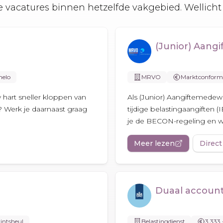
 vacatures binnen hetzelfde vakgebied. Wellicht 
(Junior) Aang
elo
MRVO
Marktconform
w hart sneller kloppen van
Als (Junior) Aangiftemedewe
Werk je daarnaast graag
tijdige belastingaangiften (
je de BECON-regeling en wer
Meer lezen
Direct
Duaal account
intsheul
Belastingdienst
3.333 