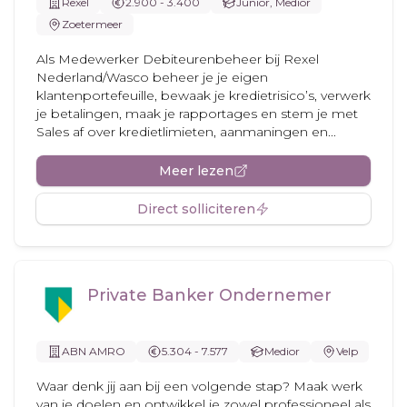
Rexel
2.900 - 3.400
Junior, Medior
Zoetermeer
Als Medewerker Debiteurenbeheer bij Rexel
Nederland/Wasco beheer je je eigen
klantenportefeuille, bewaak je kredietrisico’s, verwerk
je betalingen, maak je rapportages en stem je met
Sales af over kredietlimieten, aanmaningen en...
Meer lezen
Direct solliciteren
Private Banker Ondernemer
ABN AMRO
5.304 - 7.577
Medior
Velp
Waar denk jij aan bij een volgende stap? Maak werk
van je doelen en ontwikkel je zowel professioneel als