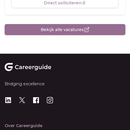
Direct solliciteren
Bekijk alle vacatures
Footer
Bridging excellence
LinkedIn
X
X
Instagram
Over Careerguide