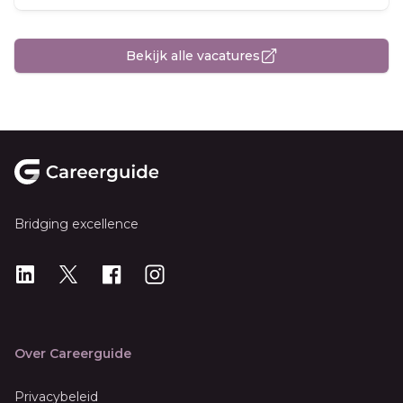
Bekijk alle vacatures
Footer
Bridging excellence
LinkedIn
X
X
Instagram
Over Careerguide
Privacybeleid