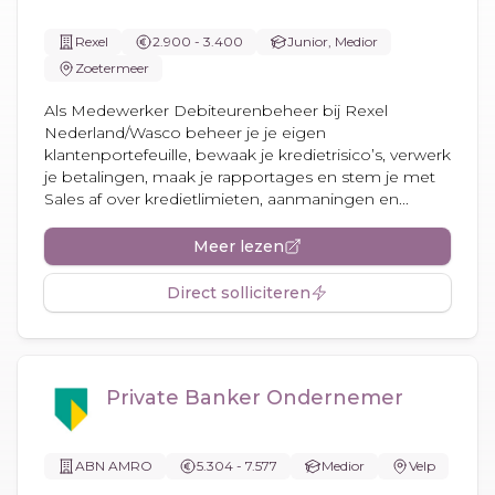
Rexel
2.900 - 3.400
Junior, Medior
Zoetermeer
Als Medewerker Debiteurenbeheer bij Rexel
Nederland/Wasco beheer je je eigen
klantenportefeuille, bewaak je kredietrisico’s, verwerk
je betalingen, maak je rapportages en stem je met
Sales af over kredietlimieten, aanmaningen en...
Meer lezen
Direct solliciteren
Private Banker Ondernemer
ABN AMRO
5.304 - 7.577
Medior
Velp