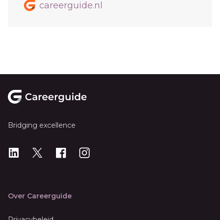
careerguide.nl
Footer
Bridging excellence
LinkedIn
X
X
Instagram
Over Careerguide
Privacybeleid