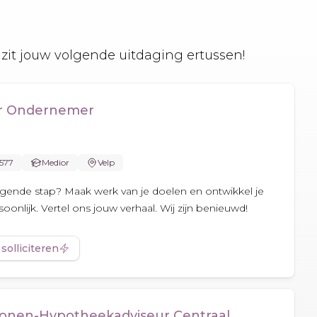
zit jouw volgende uitdaging ertussen!
er Ondernemer
.577
Medior
Velp
olgende stap? Maak werk van je doelen en ontwikkel je
oonlijk. Vertel ons jouw verhaal. Wij zijn benieuwd!
 solliciteren
onen-Hypotheekadviseur Centraal