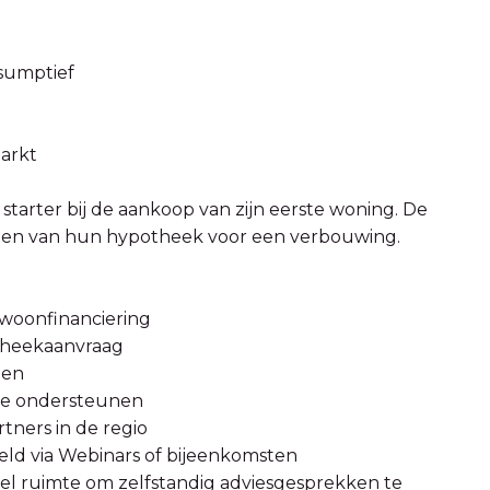
sumptief
arkt
tarter bij de aankoop van zijn eerste woning. De
ogen van hun hypotheek voor een verbouwing.
woonfinanciering
otheekaanvraag
ten
 te ondersteunen
tners in de regio
eeld via Webinars of bijeenkomsten
eel ruimte om zelfstandig adviesgesprekken te