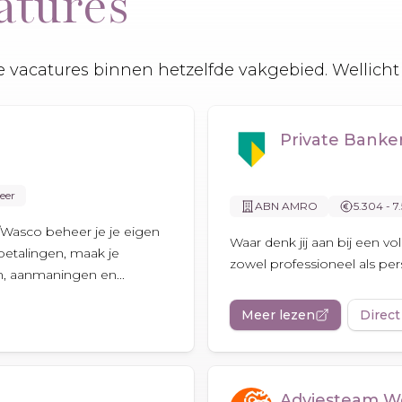
atures
 vacatures binnen hetzelfde vakgebied. Wellicht 
Private Bank
eer
ABN AMRO
5.304 - 7
Wasco beheer je je eigen
Waar denk jij aan bij een v
 betalingen, maak je
zowel professioneel als pers
n, aanmaningen en...
Meer lezen
Direct
Adviesteam W