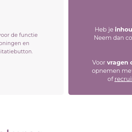
Heb je
inhou
voor de functie
Neem dan co
roningen en
itatiebutton.
Voor
vragen 
opnemen me
of
recru