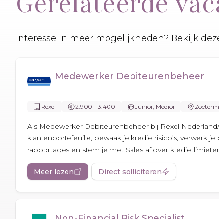
Gerelateerde vac
Interesse in meer mogelijkheden? Bekijk deze
Medewerker Debiteurenbeheer
Rexel
2.900 - 3.400
Junior, Medior
Zoeterm
Als Medewerker Debiteurenbeheer bij Rexel Nederland/
klantenportefeuille, bewaak je kredietrisico’s, verwerk je
rapportages en stem je met Sales af over kredietlimiete
Meer lezen
Direct solliciteren
Non-Financial Risk Specialist