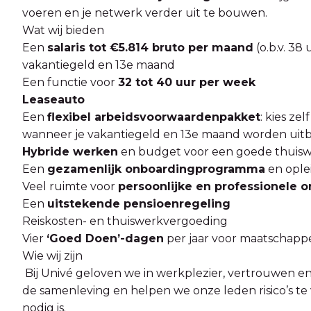
voeren en je netwerk verder uit te bouwen.
Wat wij bieden
Een
salaris tot €5.814 bruto per maand
(o.b.v. 38
vakantiegeld en 13e maand
Een functie voor
32 tot 40 uur per week
Leaseauto
Een
flexibel arbeidsvoorwaardenpakket
: kies zel
wanneer je vakantiegeld en 13e maand worden uit
Hybride werken
en budget voor een goede thuis
Een
gezamenlijk onboardingprogramma
en ople
Veel ruimte voor
persoonlijke en professionele o
Een
uitstekende pensioenregeling
Reiskosten- en thuiswerkvergoeding
Vier
‘Goed Doen’-dagen
per jaar voor maatschappe
Wie wij zijn
Bij Univé geloven we in werkplezier, vertrouwen en
de samenleving en helpen we onze leden risico’s t
nodig is.