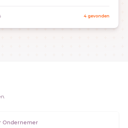
s
4 gevonden
en.
er Ondernemer