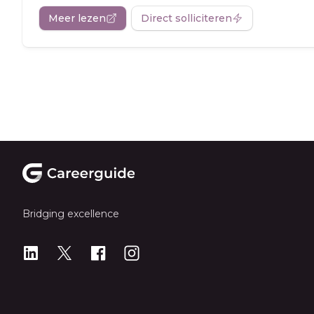
Meer lezen
Direct solliciteren
Footer
Bridging excellence
LinkedIn
X
X
Instagram