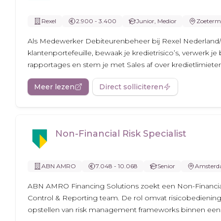
Rexel
2.900 - 3.400
Junior, Medior
Zoeterm
Als Medewerker Debiteurenbeheer bij Rexel Nederland/
klantenportefeuille, bewaak je kredietrisico’s, verwerk je
rapportages en stem je met Sales af over kredietlimiete
Meer lezen
Direct solliciteren
Non-Financial Risk Specialist
ABN AMRO
7.048 - 10.068
Senior
Amster
ABN AMRO Financing Solutions zoekt een Non-Financial 
Control & Reporting team. De rol omvat risicobediening
opstellen van risk management frameworks binnen een.