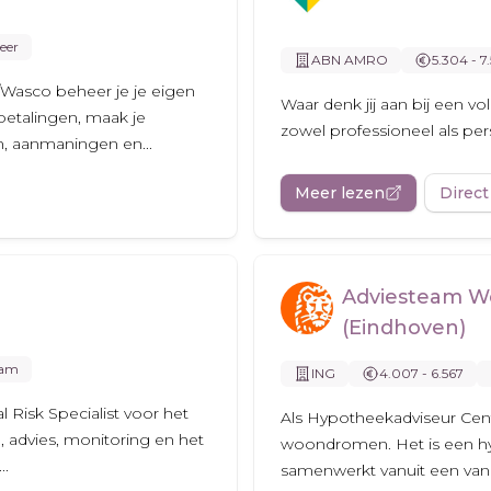
eer
ABN AMRO
5.304 - 7
Wasco beheer je je eigen
Waar denk jij aan bij een v
 betalingen, maak je
zowel professioneel als pers
n, aanmaningen en...
Meer lezen
Direct
Adviesteam W
(Eindhoven)
dam
ING
4.007 - 6.567
Risk Specialist voor het
Als Hypotheekadviseur Centr
, advies, monitoring en het
woondromen. Het is een hy
..
samenwerkt vanuit een van 