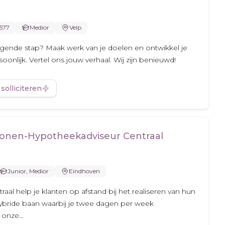
.577
Medior
Velp
olgende stap? Maak werk van je doelen en ontwikkel je
oonlijk. Vertel ons jouw verhaal. Wij zijn benieuwd!
 solliciteren
onen-Hypotheekadviseur Centraal
Junior, Medior
Eindhoven
aal help je klanten op afstand bij het realiseren van hun
bride baan waarbij je twee dagen per week
onze...