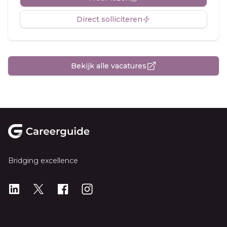
Direct solliciteren
Bekijk alle vacatures
Footer
Bridging excellence
LinkedIn
X
X
Instagram