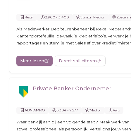
Rexel
2.900 - 3.400
Junior, Medior
Zoeterm
Als Medewerker Debiteurenbeheer bij Rexel Nederland/
klantenportefeuille, bewaak je kredietrisico’s, verwerk je
rapportages en stem je met Sales af over kredietlimiete
Meer lezen
Direct solliciteren
Private Banker Ondernemer
ABN AMRO
5.304 - 7.577
Medior
Velp
Waar denk jij aan bij een volgende stap? Maak werk van 
zowel professioneel als persoonlijk. Vertel ons jouw verh