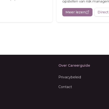
opstellen van risk manage
Meer lezen
Direct
Over Careerguide
Privacybeleid
Contact