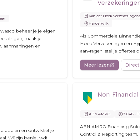
Verzekeringen
Van der Hoek Verzekeringe
eer
Harderwijk
Wasco beheer je je eigen
Als Commerciële Binnendie
 betalingen, maak je
Hoek Verzekeringen en Hyp
n, aanmaningen en...
aanvragen, stel je offertes o
Meer lezen
Direct
Non-Financial 
ABN AMRO
7.048 - 
ABN AMRO Financing Solutio
je doelen en ontwikkel je
Control & Reporting team. 
aal. Wij zijn benieuwd!