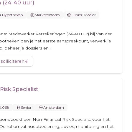
 (24-40 uur)
n& Hypotheken
Marktconform
Junior, Medior
nst Medewerker Verzekeringen (24-40 uur) bij Van der
otheken ben je het eerste aanspreekpunt, verwerk je
p, beheer je dossiers en...
 solliciteren
Risk Specialist
10.068
Senior
Amsterdam
ns zoekt een Non-Financial Risk Specialist voor het
De rol omvat risicobediening, advies, monitoring en het