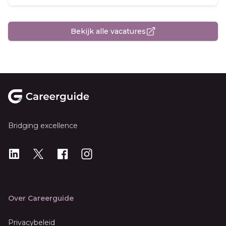
Bekijk alle vacatures
Footer
Bridging excellence
LinkedIn
X
X
Instagram
Over Careerguide
Privacybeleid