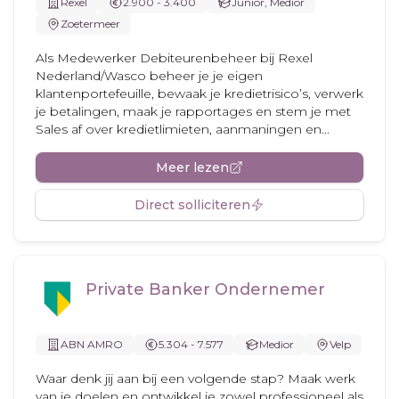
Rexel
2.900 - 3.400
Junior, Medior
Zoetermeer
Als Medewerker Debiteurenbeheer bij Rexel
Nederland/Wasco beheer je je eigen
klantenportefeuille, bewaak je kredietrisico’s, verwerk
je betalingen, maak je rapportages en stem je met
Sales af over kredietlimieten, aanmaningen en...
Meer lezen
Direct solliciteren
Private Banker Ondernemer
ABN AMRO
5.304 - 7.577
Medior
Velp
Waar denk jij aan bij een volgende stap? Maak werk
van je doelen en ontwikkel je zowel professioneel als