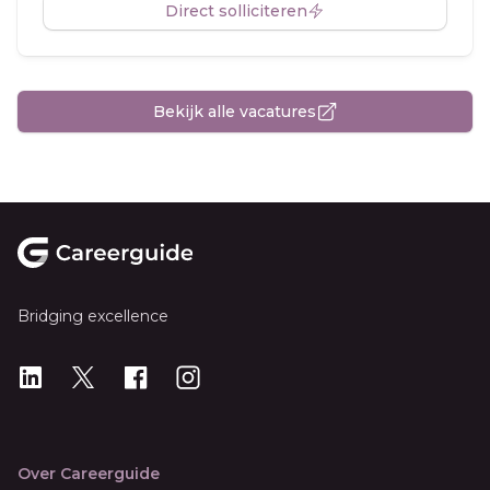
Direct solliciteren
Bekijk alle vacatures
Footer
Bridging excellence
LinkedIn
X
X
Instagram
Over Careerguide