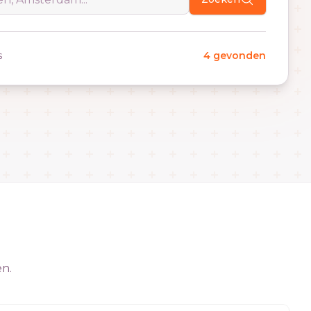
s
4 gevonden
en.