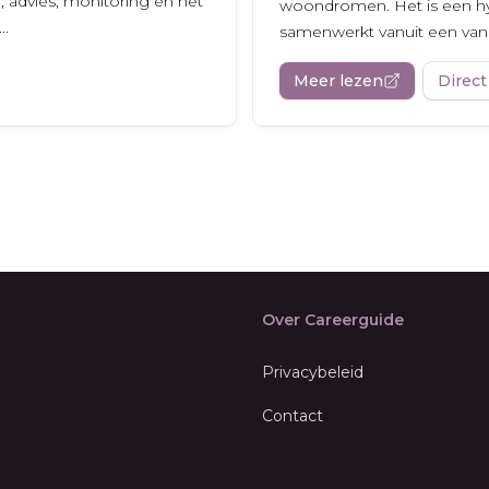
, advies, monitoring en het
woondromen. Het is een hy
..
samenwerkt vanuit een van 
Meer lezen
Direct
Over Careerguide
Privacybeleid
Contact