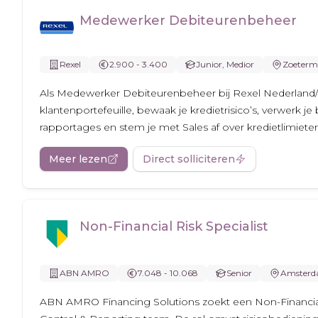
Medewerker Debiteurenbeheer
Rexel
2.900 - 3.400
Junior, Medior
Zoeterm
Als Medewerker Debiteurenbeheer bij Rexel Nederland/
klantenportefeuille, bewaak je kredietrisico’s, verwerk je
rapportages en stem je met Sales af over kredietlimiete
Meer lezen
Direct solliciteren
Non-Financial Risk Specialist
ABN AMRO
7.048 - 10.068
Senior
Amster
ABN AMRO Financing Solutions zoekt een Non-Financial 