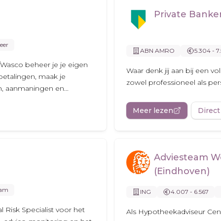
Private Bank
eer
ABN AMRO
5.304 - 7
Wasco beheer je je eigen
Waar denk jij aan bij een v
 betalingen, maak je
zowel professioneel als pers
n, aanmaningen en...
Meer lezen
Direct
Adviesteam W
(Eindhoven)
dam
ING
4.007 - 6.567
Risk Specialist voor het
Als Hypotheekadviseur Centr