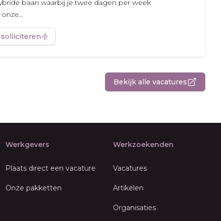
bride baan waarbij je twee dagen per week
onze...
 solliciteren
Bekijk alle vacatures
Werkgevers
Werkzoekenden
Plaats direct een vacature
Vacatures
Onze pakketten
Artikelen
Organisaties