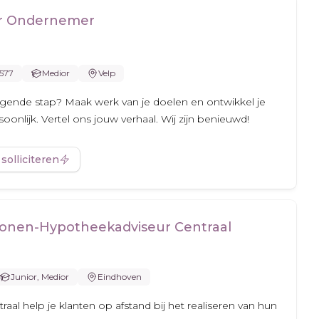
er Ondernemer
.577
Medior
Velp
olgende stap? Maak werk van je doelen en ontwikkel je
oonlijk. Vertel ons jouw verhaal. Wij zijn benieuwd!
 solliciteren
onen-Hypotheekadviseur Centraal
Junior, Medior
Eindhoven
aal help je klanten op afstand bij het realiseren van hun