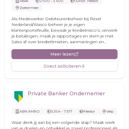
Rexel
2.900 - 3.400
Junior, Medior
Zoetermeer
Als Medewerker Debiteurenbeheer bij Rexel
Nederland/Wasco beheer je je eigen
klantenportefeuille, bewaak je kredietrisico’s, verwerk
je betalingen, maak je rapportages en stem je met
Sales af over kredietlimieten, aanmaningen en...
Meer lezen
Direct solliciteren
Private Banker Ondernemer
ABN AMRO
5.304 - 7.577
Medior
Velp
Waar denk jij aan bij een volgende stap? Maak werk
van je doelen en ontwikkel je zowel professioneel als