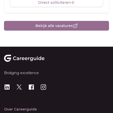
Direct solliciteren
Bekijk alle vacatures
Footer
Bridging excellence
LinkedIn
X
X
Instagram
Over Careerguide