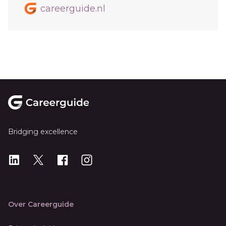
careerguide.nl
Footer
Bridging excellence
LinkedIn
X
X
Instagram
Over Careerguide