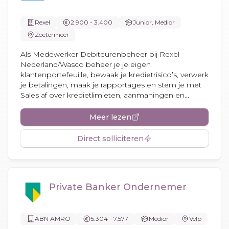
Rexel
2.900 - 3.400
Junior, Medior
Zoetermeer
Als Medewerker Debiteurenbeheer bij Rexel
Nederland/Wasco beheer je je eigen
klantenportefeuille, bewaak je kredietrisico’s, verwerk
je betalingen, maak je rapportages en stem je met
Sales af over kredietlimieten, aanmaningen en...
Meer lezen
Direct solliciteren
Private Banker Ondernemer
ABN AMRO
5.304 - 7.577
Medior
Velp