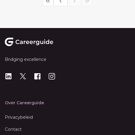
Footer
Bridging excellence
LinkedIn
X
X
Instagram
Over Careerguide
Privacybeleid
Contact