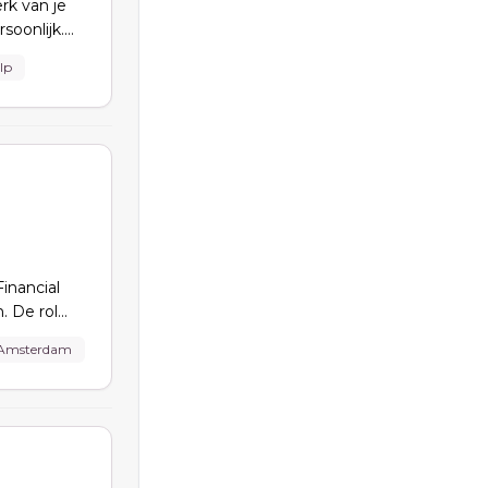
rk van je
soonlijk.
lp
inancial
. De rol
 opstellen
Amsterdam
ynamisch