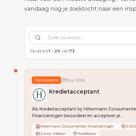
vandaag nog je zoektocht naar een inspi
Vacature
1
-
20
van
73
Top vacature
•
2 jul. 2026
Kredietacceptant
Als Kredietacceptant bij Hiltermann Consument
Financieringen beoordeel en accepteer je
consumentenkredietaanvragen via intermediairs,
Hiltermann Consumenten Financieringen
3.500
je risico’s, verwerk je aanvullende info, onderhoud
Junior, Medior
Hoofddorp
met klanten en verbeter je processen en klantrei