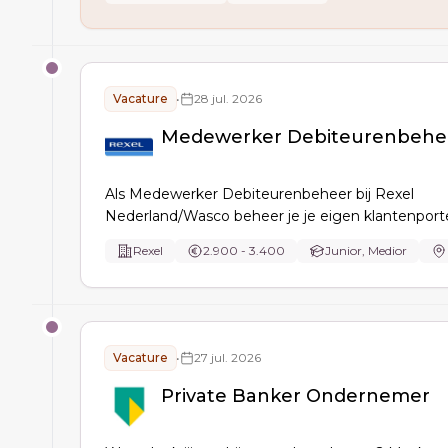
Vacature
•
28 jul. 2026
Medewerker Debiteurenbehe
Als Medewerker Debiteurenbeheer bij Rexel
Nederland/Wasco beheer je je eigen klantenportef
bewaak je kredietrisico’s, verwerk je betalingen, 
Rexel
2.900 - 3.400
Junior, Medior
rapportages en stem je met Sales af over krediet
aanmaningen en incassotrajecten.
Vacature
•
27 jul. 2026
Private Banker Ondernemer