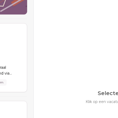
aal
nd via
ehoeften en
am
 tot
urzaamheid
Select
Klik op een vacatu