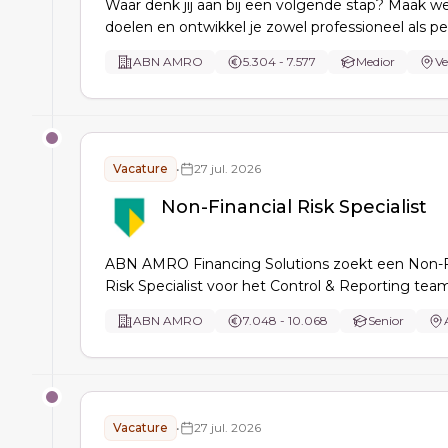
Waar denk jij aan bij een volgende stap? Maak we
doelen en ontwikkel je zowel professioneel als per
Vertel ons jouw verhaal. Wij zijn benieuwd!
ABN AMRO
5.304 - 7.577
Medior
Ve
Vacature
•
27 jul. 2026
Non-Financial Risk Specialist
ABN AMRO Financing Solutions zoekt een Non-F
Risk Specialist voor het Control & Reporting team
omvat risicobediening, advies, monitoring en het
ABN AMRO
7.048 - 10.068
Senior
van risk management frameworks binnen een d
team.
Vacature
•
27 jul. 2026