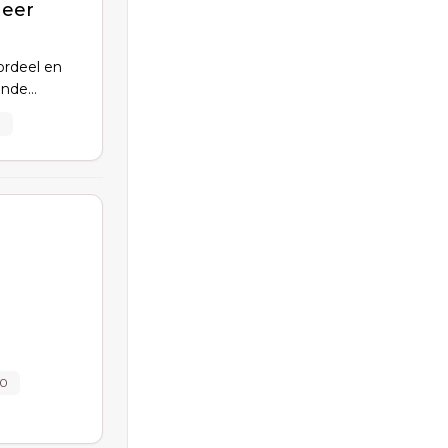
eer
rdeel en
ande
ing. Je
m
aakt
heidingen
00
k- en