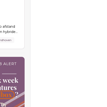
p afstand
en hybride
t vanuit
ndhoven
Amsterdam,