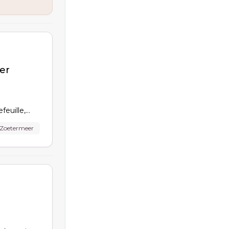
er
euille,
maak je
Zoetermeer
limieten,