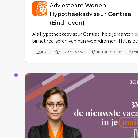
Adviesteam Wonen-
Hypotheekadviseur Centraal
(Eindhoven)
Als Hypotheekadviseur Centraal help je klanten o
bij het realiseren van hun woondromen. Het is e
baan waarbij je twee dagen per week samenwerk
ING
4.007 - 6.567
Junior, Medior
Ei
een van onze inspirerende centrale locaties in 
Den Haag, Eindhoven, Utrecht of Zwolle.