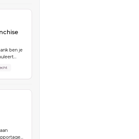
nchise
Bank ben je
muleert
kansen op
echt
oon en
lle.
 aan
apportages,