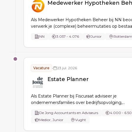
Medewerker Hypotheken Beh
Als Medewerker Hypotheken Beheer bij NN beoo
verwerk je (complexe) beheermutaties op besta
hypotheken, zoals scheiding, overlijden of omzett
NN
3.057 - 4.076
Junior
Rotterda
ondersteunt adviseur en klant, deelt kennis, bew
kwaliteit en verbetert processen.
Vacature
•
23 jul. 2026
Estate Planner
Als Estate Planner bij Fiscuraat adviseer je
ondernemersfamilies over bedrijfsopvolging,
vermogensoverdracht, nalatenschappen, echtsc
De Jong Accountants en Adviseurs
4.000 - 6.5
en familiefondsen, en verzorg je aangiften schen
Medior, Junior
Vught
erfbelasting binnen het Toekomstplan.