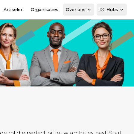
Artikelen
Organisaties
Over ons
Hubs
rol die perfect bij jouw ambities past. Start