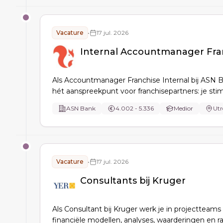
Vacature
•
17 jul. 2026
Internal Accountmanager Fra
Als Accountmanager Franchise Internal bij ASN 
hét aanspreekpunt voor franchisepartners: je sti
commerciële groei, adviseert teams, signaleert 
ASN Bank
4.002 - 5.336
Medior
Utr
basis van data, onderhoudt relaties via mail/telef
borgt compliance en afspraken binnen je portefeui
Vacature
•
17 jul. 2026
Consultants bij Kruger
Als Consultant bij Kruger werk je in projectteams
financiële modellen, analyses, waarderingen en r