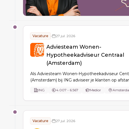
Vacature
•
27 jul. 2026
Adviesteam Wonen-
Hypotheekadviseur Centraal
(Amsterdam)
Als Adviesteam Wonen-Hypotheekadviseur Centr
(Amsterdam) bij ING adviseer je klanten op afsta
video, analyseer je hun woon- en financieringsb
ING
4.007 - 6.567
Medior
Amsterd
coördineer je het hypotheektraject van oriëntatie
Persoonlijk Hypotheek Advies, met focus op du
en financiële gezondheid.
Vacature
•
27 jul. 2026