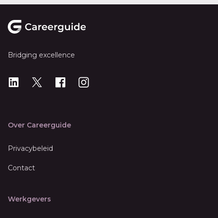
Footer
Bridging excellence
LinkedIn
X
X
Instagram
Over Careerguide
Privacybeleid
Contact
Werkgevers