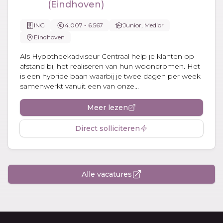
(Eindhoven)
ING
4.007 - 6.567
Junior, Medior
Eindhoven
Als Hypotheekadviseur Centraal help je klanten op
afstand bij het realiseren van hun woondromen. Het
is een hybride baan waarbij je twee dagen per week
samenwerkt vanuit een van onze...
Meer lezen
Direct solliciteren
Alle vacatures
Footer