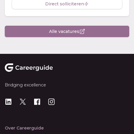
Direct solliciteren
Alle vacatures
Footer
Bridging excellence
LinkedIn
X
X
Instagram
Over Careerguide