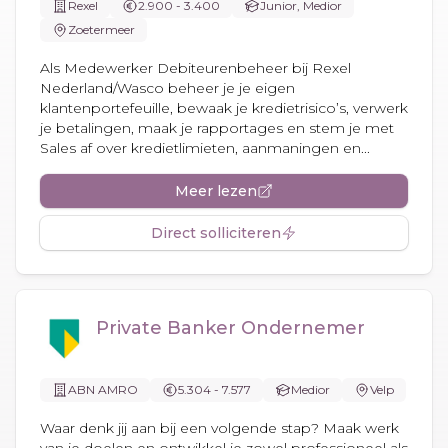
Rexel
2.900 - 3.400
Junior, Medior
Zoetermeer
Als Medewerker Debiteurenbeheer bij Rexel
Nederland/Wasco beheer je je eigen
klantenportefeuille, bewaak je kredietrisico’s, verwerk
je betalingen, maak je rapportages en stem je met
Sales af over kredietlimieten, aanmaningen en...
Meer lezen
Direct solliciteren
Private Banker Ondernemer
ABN AMRO
5.304 - 7.577
Medior
Velp
Waar denk jij aan bij een volgende stap? Maak werk
van je doelen en ontwikkel je zowel professioneel als