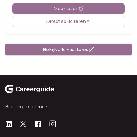
Meer lezen
Direct solliciteren
Bekijk alle vacatures
Footer
Bridging excellence
LinkedIn
X
X
Instagram