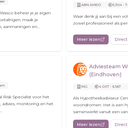
eer
ABN AMRO
5.304 - 7
Wasco beheer je je eigen
Waar denk jij aan bij een v
 betalingen, maak je
zowel professioneel als pers
n, aanmaningen en...
Meer lezen
Direct
Adviesteam W
(Eindhoven)
dam
ING
4.007 - 6.567
Risk Specialist voor het
Als Hypotheekadviseur Centr
, advies, monitoring en het
woondromen. Het is een hy
..
samenwerkt vanuit een van 
Meer lezen
Direct