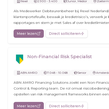
Rexel
2.900 - 3.400
Junior, Medior
Zoeterm
Als Medewerker Debiteurenbeheer bij Rexel Nederland/
klantenportefeuille, bewaak je kredietrisico’s, verwerk je
rapportages en stem je met Sales af over kredietlimiete
Meer lezen
Direct solliciteren
Non-Financial Risk Specialist
ABN AMRO
7.048 - 10.068
Senior
Amster
ABN AMRO Financing Solutions zoekt een Non-Financial 
Control & Reporting team. De rol omvat risicobediening
opstellen van risk management frameworks binnen een.
Meer lezen
Direct solliciteren