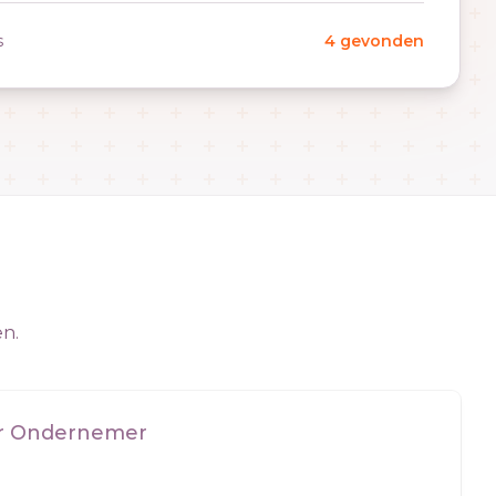
s
4 gevonden
en.
er Ondernemer