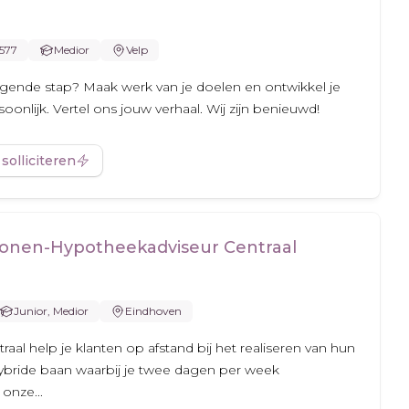
.577
Medior
Velp
olgende stap? Maak werk van je doelen en ontwikkel je
oonlijk. Vertel ons jouw verhaal. Wij zijn benieuwd!
 solliciteren
onen-Hypotheekadviseur Centraal
Junior, Medior
Eindhoven
aal help je klanten op afstand bij het realiseren van hun
bride baan waarbij je twee dagen per week
onze...