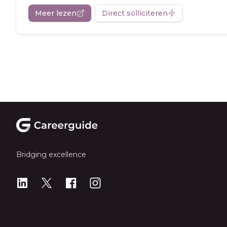
Meer lezen
Direct solliciteren
Footer
Bridging excellence
LinkedIn
X
X
Instagram