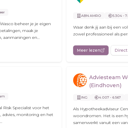
eer
ABN AMRO
5.304 - 7
Wasco beheer je je eigen
Waar denk jij aan bij een v
 betalingen, maak je
zowel professioneel als pers
n, aanmaningen en...
Meer lezen
Direct
Adviesteam W
(Eindhoven)
dam
ING
4.007 - 6.567
Risk Specialist voor het
Als Hypotheekadviseur Centr
, advies, monitoring en het
woondromen. Het is een hy
..
samenwerkt vanuit een van 