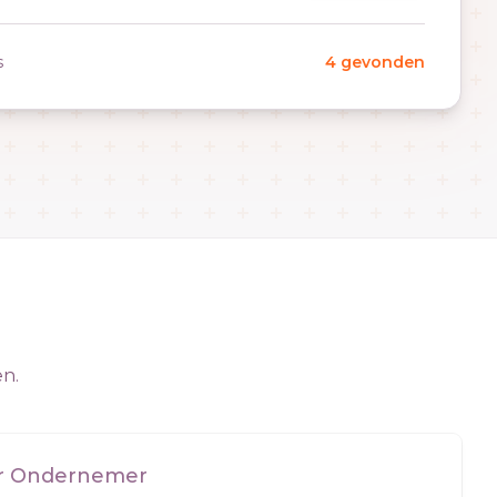
s
4 gevonden
en.
er Ondernemer