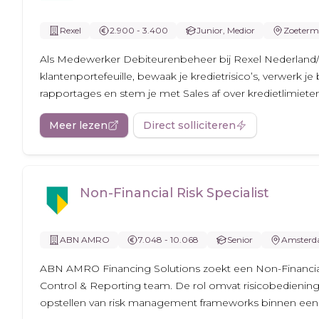
Rexel
2.900 - 3.400
Junior, Medior
Zoeterm
Als Medewerker Debiteurenbeheer bij Rexel Nederland/
klantenportefeuille, bewaak je kredietrisico’s, verwerk je
rapportages en stem je met Sales af over kredietlimiete
Meer lezen
Direct solliciteren
Non-Financial Risk Specialist
ABN AMRO
7.048 - 10.068
Senior
Amster
ABN AMRO Financing Solutions zoekt een Non-Financial 
Control & Reporting team. De rol omvat risicobediening
opstellen van risk management frameworks binnen een.