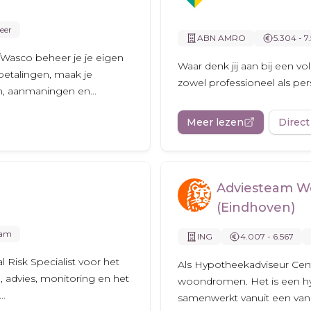
eer
ABN AMRO
5.304 - 7
Wasco beheer je je eigen
Waar denk jij aan bij een v
 betalingen, maak je
zowel professioneel als pers
n, aanmaningen en...
Meer lezen
Direct
Adviesteam W
(Eindhoven)
dam
ING
4.007 - 6.567
Risk Specialist voor het
Als Hypotheekadviseur Centr
, advies, monitoring en het
woondromen. Het is een hy
..
samenwerkt vanuit een van 