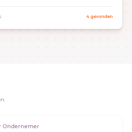
s
4 gevonden
en.
er Ondernemer