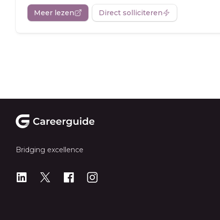
Meer lezen
Direct solliciteren
Footer
Bridging excellence
LinkedIn
X
X
Instagram