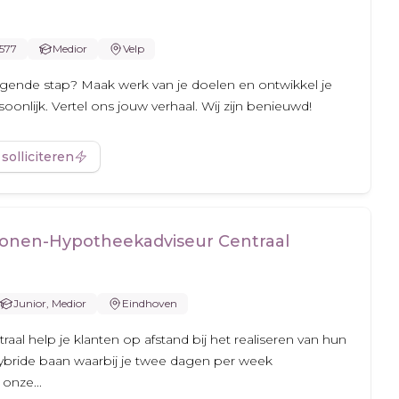
.577
Medior
Velp
olgende stap? Maak werk van je doelen en ontwikkel je
oonlijk. Vertel ons jouw verhaal. Wij zijn benieuwd!
 solliciteren
onen-Hypotheekadviseur Centraal
Junior, Medior
Eindhoven
aal help je klanten op afstand bij het realiseren van hun
bride baan waarbij je twee dagen per week
onze...