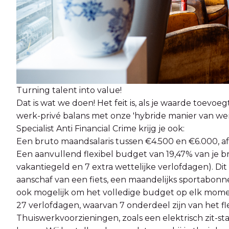
Turning talent into value!
Dat is wat we doen! Het feit is, als je waarde toevo
werk-privé balans met onze 'hybride manier van werk
Specialist Anti Financial Crime krijg je ook:
Een bruto maandsalaris tussen €4.500 en €6.000, afh
Een aanvullend flexibel budget van 19,47% van je br
vakantiegeld en 7 extra wettelijke verlofdagen). D
aanschaf van een fiets, een maandelijks sportabonne
ook mogelijk om het volledige budget op elk moment
27 verlofdagen, waarvan 7 onderdeel zijn van het fl
Thuiswerkvoorzieningen, zoals een elektrisch zit-