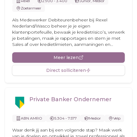
Rexel
2.900 - 3.400
Junior, Medior
Zoetermeer
Als Medewerker Debiteurenbeheer bij Rexel
Nederland/Wasco beheer je je eigen
klantenportefeuille, bewaak je kredietrisico’s, verwerk
je betalingen, maak je rapportages en stem je met
Sales af over kredietlimieten, aanmaningen en...
Meer lezen
Direct solliciteren
Private Banker Ondernemer
ABN AMRO
5.304 - 7.577
Medior
Velp
Waar denk jij aan bij een volgende stap? Maak werk
van je doelen en ontwikkel je zowel professioneel als