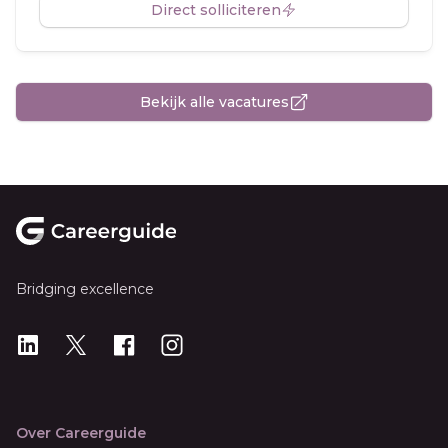
Direct solliciteren
Bekijk alle vacatures
Footer
Bridging excellence
LinkedIn
X
X
Instagram
Over Careerguide