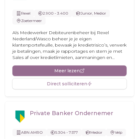
Rexel
2.900 - 3.400
Junior, Medior
Zoetermeer
Als Medewerker Debiteurenbeheer bij Rexel
Nederland/Wasco beheer je je eigen
klantenportefeuille, bewaak je kredietrisico’s, verwerk
je betalingen, maak je rapportages en stem je met
Sales af over kredietlimieten, aanmaningen en...
Meer lezen
Direct solliciteren
Private Banker Ondernemer
ABN AMRO
5.304 - 7.577
Medior
Velp