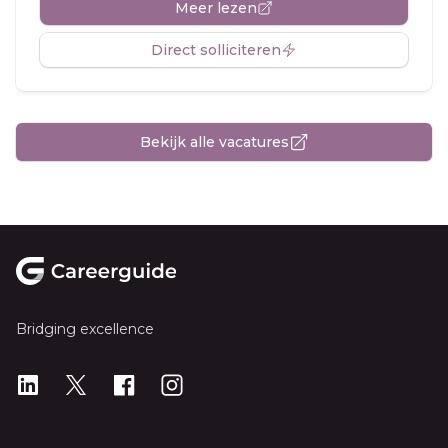
Meer lezen
Direct solliciteren
Bekijk alle vacatures
Footer
Bridging excellence
LinkedIn
X
X
Instagram