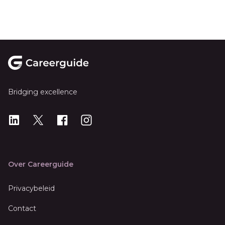
Footer
Bridging excellence
LinkedIn
X
X
Instagram
Over Careerguide
Privacybeleid
Contact