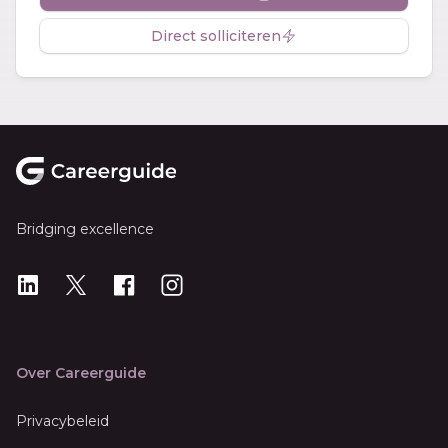
Direct solliciteren
Footer
Bridging excellence
LinkedIn
X
X
Instagram
Over Careerguide
Privacybeleid