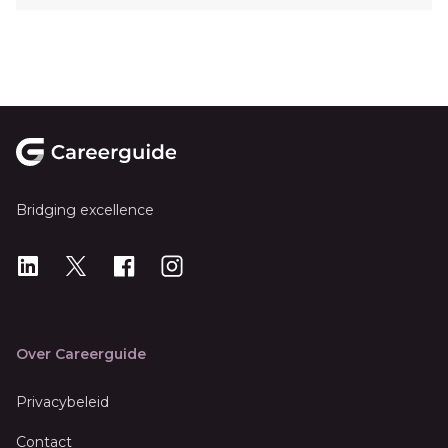
Footer
Bridging excellence
LinkedIn
X
X
Instagram
Over Careerguide
Privacybeleid
Contact