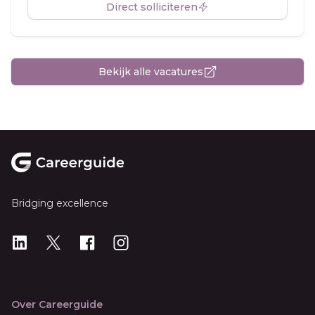
Direct solliciteren
Bekijk alle vacatures
Footer
Bridging excellence
LinkedIn
X
X
Instagram
Over Careerguide