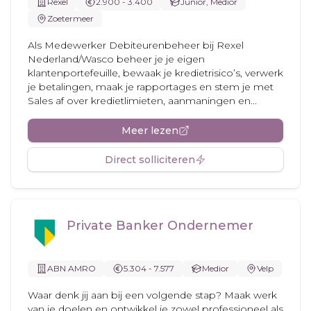
Rexel
2.900 - 3.400
Junior, Medior
Zoetermeer
Als Medewerker Debiteurenbeheer bij Rexel
Nederland/Wasco beheer je je eigen
klantenportefeuille, bewaak je kredietrisico’s, verwerk
je betalingen, maak je rapportages en stem je met
Sales af over kredietlimieten, aanmaningen en...
Meer lezen
Direct solliciteren
Private Banker Ondernemer
ABN AMRO
5.304 - 7.577
Medior
Velp
Waar denk jij aan bij een volgende stap? Maak werk
van je doelen en ontwikkel je zowel professioneel als