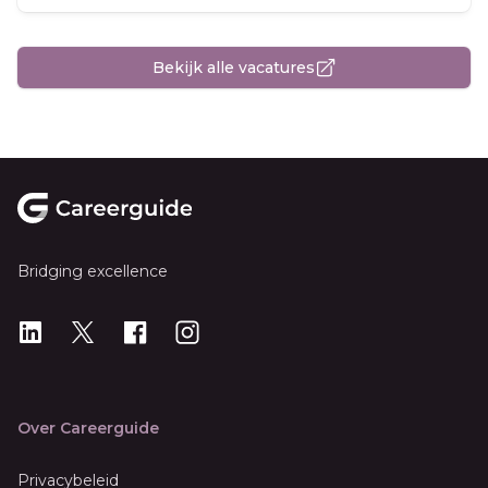
Bekijk alle vacatures
Footer
Bridging excellence
LinkedIn
X
X
Instagram
Over Careerguide
Privacybeleid