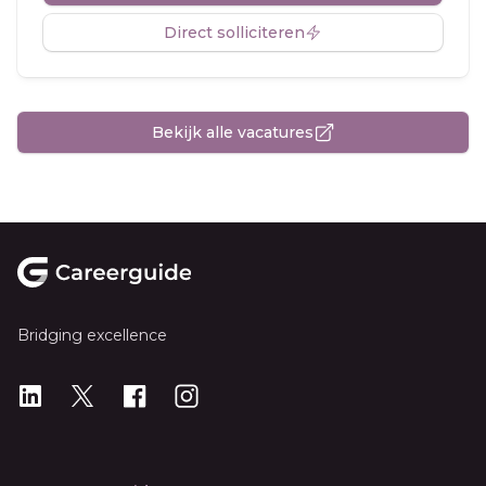
Direct solliciteren
Bekijk alle vacatures
Footer
Bridging excellence
LinkedIn
X
X
Instagram