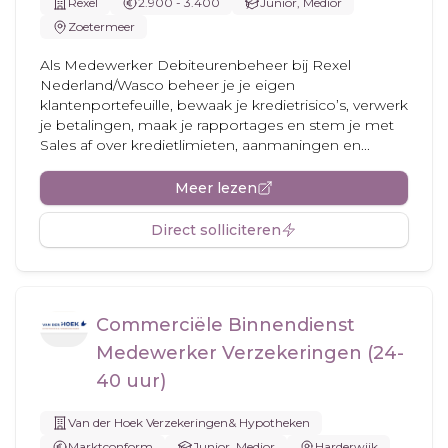
Rexel
2.900 - 3.400
Junior, Medior
Zoetermeer
Als Medewerker Debiteurenbeheer bij Rexel
Nederland/Wasco beheer je je eigen
klantenportefeuille, bewaak je kredietrisico’s, verwerk
je betalingen, maak je rapportages en stem je met
Sales af over kredietlimieten, aanmaningen en...
Meer lezen
Direct solliciteren
Commerciële Binnendienst
Medewerker Verzekeringen (24-
40 uur)
Van der Hoek Verzekeringen& Hypotheken
Marktconform
Junior, Medior
Harderwijk