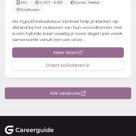
ING
4.007 - 6.567
Junior, Medior
Eindhoven
Als Hypotheekadviseur Centraal help je klanten op
afstand bij het realiseren van hun woondromen. Het
is een hybride baan waarbij je twee dagen per week
samenwerkt vanuit een van onze...
Meer lezen
Direct solliciteren
Alle vacatures
Footer