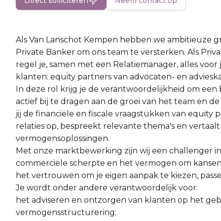
Direct solliciteren
Neem contact op
Als Van Lanschot Kempen hebben we ambitieuze gr
Private Banker om ons team te versterken. Als Priv
regel je, samen met een Relatiemanager, alles voor
klanten: equity partners van advocaten- en adviesk
In deze rol krijg je de verantwoordelijkheid om een
actief bij te dragen aan de groei van het team en de
jij de financiële en fiscale vraagstukken van equity
relaties op, bespreekt relevante thema's en vertaal
vermogensoplossingen.
Met onze marktbewerking zijn wij een challenger 
commerciële scherpte en het vermogen om kansen te 
het vertrouwen om je eigen aanpak te kiezen, passend
Je wordt onder andere verantwoordelijk voor:
het adviseren en ontzorgen van klanten op het ge
vermogensstructurering;