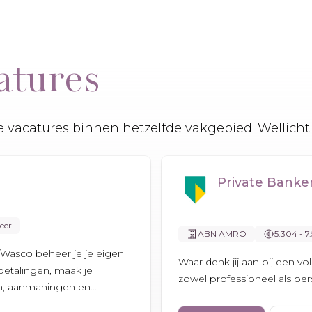
atures
 vacatures binnen hetzelfde vakgebied. Wellicht 
Private Bank
eer
ABN AMRO
5.304 - 7
Wasco beheer je je eigen
Waar denk jij aan bij een v
 betalingen, maak je
zowel professioneel als pers
n, aanmaningen en...