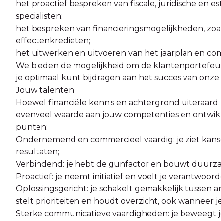
het proactief bespreken van fiscale, juridische en
specialisten;
het bespreken van financieringsmogelijkheden, zo
effectenkredieten;
het uitwerken en uitvoeren van het jaarplan en com
We bieden de mogelijkheid om de klantenportefeuil
je optimaal kunt bijdragen aan het succes van onze 
Jouw talenten
Hoewel financiële kennis en achtergrond uiteraard n
evenveel waarde aan jouw competenties en ontwikke
punten:
Ondernemend en commercieel vaardig: je ziet kans
resultaten;
Verbindend: je hebt de gunfactor en bouwt duurzam
Proactief: je neemt initiatief en voelt je verantwoor
Oplossingsgericht: je schakelt gemakkelijk tussen a
stelt prioriteiten en houdt overzicht, ook wanneer j
Sterke communicatieve vaardigheden: je beweegt je 