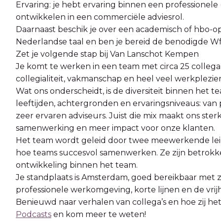
Ervaring: je hebt ervaring binnen een professionele
ontwikkelen in een commerciële adviesrol.
Daarnaast beschik je over een academisch of hbo-op
Nederlandse taal en ben je bereid de benodigde Wft-
Zet je volgende stap bij Van Lanschot Kempen
Je komt te werken in een team met circa 25 collega
collegialiteit, vakmanschap en heel veel werkplezier
Wat ons onderscheidt, is de diversiteit binnen het
leeftijden, achtergronden en ervaringsniveaus: van p
zeer ervaren adviseurs. Juist die mix maakt ons ster
samenwerking en meer impact voor onze klanten.
Het team wordt geleid door twee meewerkende lei
hoe teams succesvol samenwerken. Ze zijn betrokke
ontwikkeling binnen het team.
Je standplaats is Amsterdam, goed bereikbaar met 
professionele werkomgeving, korte lijnen en de vrijh
Benieuwd naar verhalen van collega’s en hoe zij h
Podcasts
en kom meer te weten!