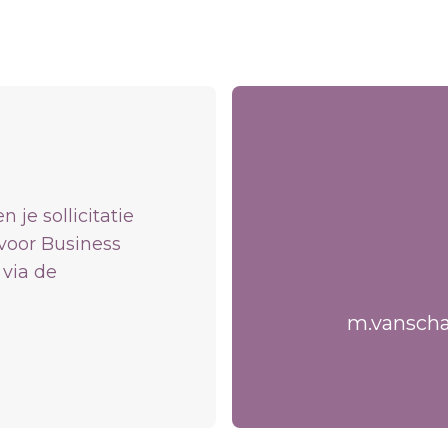
je sollicitatie
 voor Business
via de
m.vansch